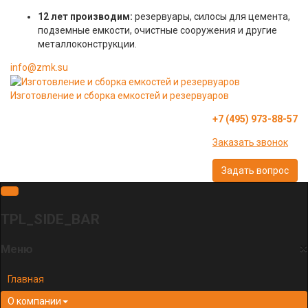
12 лет производим:
резервуары, силосы для цемента,
подземные емкости, очистные сооружения и другие
металлоконструкции.
info@zmk.su
Изготовление и сборка емкостей и резервуаров
+7 (495) 973-88-57
Заказать звонок
Задать вопрос
TPL_SIDE_BAR
×
Меню
Главная
О компании