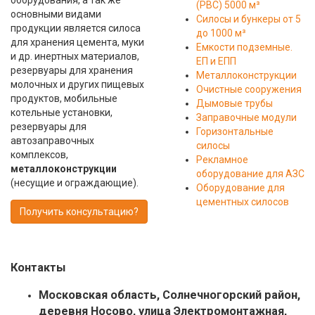
оборудования, а так же
(РВС) 5000 м³
основными видами
Силосы и бункеры от 5
продукции является силоса
до 1000 м³
для хранения цемента, муки
Емкости подземные.
и др. инертных материалов,
ЕП и ЕПП
резервуары для хранения
Металлоконструкции
молочных и других пищевых
Очистные сооружения
продуктов, мобильные
Дымовые трубы
котельные установки,
Заправочные модули
резервуары для
Горизонтальные
автозаправочных
силосы
комплексов,
Рекламное
металлоконструкции
оборудование для АЗС
(несущие и ограждающие).
Оборудование для
цементных силосов
Получить консультацию?
Контакты
Московская область, Солнечногорский район,
деревня Носово, улица Электромонтажная,